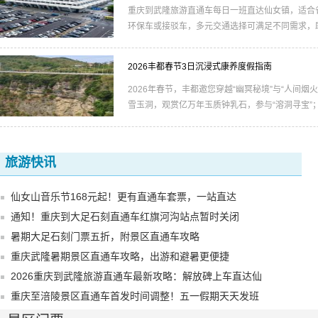
重庆到武隆旅游直通车每日一班直达仙女镇，适合
环保车或接驳车，多元交通选择可满足不同需求，
观。
2026丰都春节3日沉浸式康养度假指南
2026年春节，丰都邀您穿越“幽冥秘境”与“人间烟
雪玉洞‌，观赏亿万年玉质钟乳石，参与“溶洞寻宝”；登
玻璃栈道，凌空俯瞰龙河峡谷，夜宿
旅游快讯
仙女山音乐节168元起！更有直通车套票，一站直达
通知！重庆到大足石刻直通车红旗河沟站点暂时关闭
暑期大足石刻门票五折，附景区直通车攻略
重庆武隆暑期景区直通车攻略，出游和避暑更便捷
2026重庆到武隆旅游直通车最新攻略：解放碑上车直达仙
重庆至涪陵景区直通车首发时间调整！五一假期天天发班