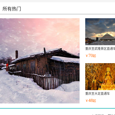
所有热门
重庆至武隆景区直通
70
￥
起
重庆至大足直通车
48
￥
起