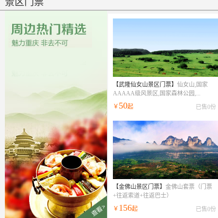
景区门票
武隆仙女山景区门票
【武隆仙女山景区门票】
仙女山,国家
AAAAA级风景区,国家森林公园,...
50
￥
起
已售0份
金佛山景区门票
【金佛山景区门票】
金佛山套票（门票
+往返索道+往返巴士）
156
￥
起
已售0份