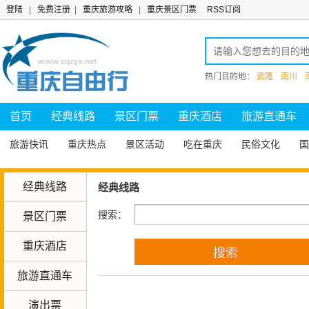
登陆
|
免费注册
|
重庆旅游攻略
|
重庆景区门票
RSS订阅
热门目的地：
武隆
南川
首页
经典线路
景区门票
重庆酒店
旅游直通车
旅游快讯
重庆热点
景区活动
吃在重庆
民俗文化
国
经典线路
经典线路
搜索：
景区门票
重庆酒店
旅游直通车
演出票