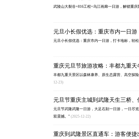
武陵山大裂谷+816工程+乌江画廊一日游，解锁重
元旦小长假优选：重庆市内一日游
元旦小长假优选：重庆市内一日游，打卡地标，轻
重庆元旦节旅游攻略：丰都九重天
丰都九重天景区以‌森林康养‌、‌原生态露营‌、‌高空
12-23)
元旦节重庆主城到武隆天生三桥、
元旦节武隆武隆一日游，大足石刻一日游，一日尽览
双震撼。"
(2025-12-22)
重庆到武隆景区直通车：游客便捷