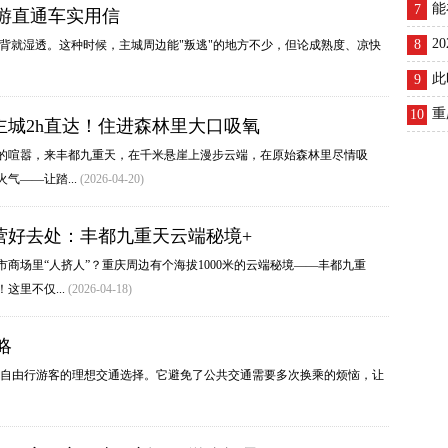
能
7
游直通车实用信
2
8
后背就湿透。这种时候，主城周边能"叛逃"的地方不少，但论成熟度、凉快
此
9
重
10
主城2h直达！住进森林里大口吸氧
的喧嚣，来丰都九重天，在千米悬崖上漫步云端，在原始森林里尽情吸
气——让踏...
(2026-04-20)
营好去处：丰都九重天云端秘境+
商场里“人挤人”？重庆周边有个海拔1000米的云端秘境——丰都九重
这里不仅...
(2026-04-18)
略
自由行游客的理想交通选择。它避免了公共交通需要多次换乘的烦恼，让