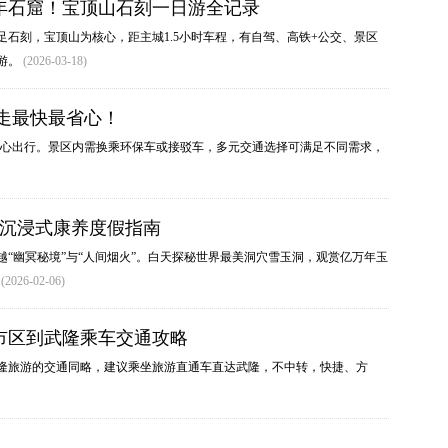
年石窟！宝顶山石刻一日游全记录
足石刻，宝顶山为核心，距主城1.5小时车程，有自驾、高铁+公交、景区
游。
(2026-03-18)
走最快最省心！
心出行。景区内需换乘环保车或接驳车，多元交通选择可满足不同需求，
3日沉浸式康养度假指南
穿越“幽冥秘境”与“人间烟火”。白天探秘世界最美洞穴‌雪玉洞‌，观赏亿万年玉
.
(2026-02-06)
庆市区到武隆乘车交通攻略
到武隆旅游的交通同略，建议乘坐旅游直通车直达武隆，不中转，快捷、方