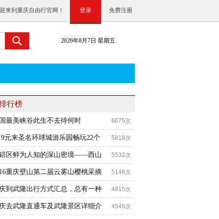
迎来到重庆自由行官网！
登录
免费注册
2026年8月7日 星期五
排行榜
国最美峡谷此生不去待何时
6675次
9.9元来圣名环球城游乐园畅玩22个
5818次
碚区鲜为人知的深山密境——西山
5532次
016重庆壁山第二届云雾山樱桃采摘
5148次
庆到武隆出行方式汇总，总有一种
4815次
庆去武隆直通车及武隆景区详细介
4546次