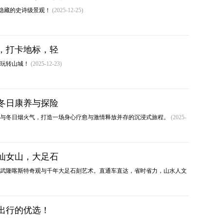
庆隐藏的史诗级景观！
(2025-12-25)
，打卡地标，轻
松玩转山城！
(2025-12-23)
冬日康养与探险
探险‌与‌冬日烟火气‌，打造一场身心疗愈与激情释放并存的沉浸式旅程。
(2025-
仙女山，大足石
武隆喀斯特奇观与千年大足石刻艺术。直通车直达，省时省力，山水人文
出行的优选！