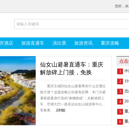
您好，欢
庆酒店
旅游直通车
演出票
旅游资讯
重庆攻略
点击
仙女山避暑直通车：重庆
中
解放碑上门接，免换
1
1
2
重庆主城到仙女山避暑乘坐什么交通比
北
3
较方便？这篇攻略让你避免折腾，专门为避
暑家庭量身打造的“偷懒路线”：从解放碑上
2
4
车，空调大巴一路直达仙女山镇游客中心，
零换乘、...
[详细]
重
5
重
6