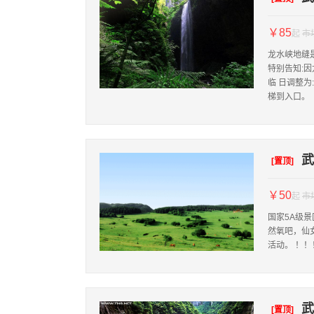
￥85
起
市
龙水峡地缝
特别告知:
临 日调整
梯到入口。
武
[置顶]
￥50
起
市
国家5A级景
然氧吧，仙
活动。 ！
武
[置顶]