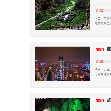
￥80
起
市
天生三桥属
地质奇观生
重
[推荐]
￥68
起
市
项目位于重
的综合建筑
武
[推荐]