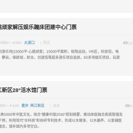
跳顽家解压娱乐蹦床团建中心门票
市场价：￥589
大渡口
| 景区
10
游乐场|15000平-心跳顽家；15000平面积，极限运动，VR区，科技馆，电
，攀岩，保龄球，射击，剑道馆等超多游乐项目选择，60多项娱乐项目，玩家
新区28°活水馆门票
场价：￥128
重庆 两江新区
| 温泉
8
秉承5000年中医文化，结合“健康中国2030”规划纲要，推动体医融合疾病管理及
干预，利用现代“水科技”和自研专利技术，形成以水健身、以水康养、以氢辅医
理念，填补国内多项空白。