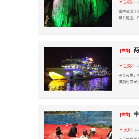
￥143
起
重庆武隆芙
景名胜区、
两
[推荐]
￥138
起
不览夜景，
游船班次安
丰
[推荐]
￥50
起
市