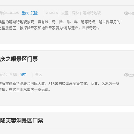
场价：￥125
重庆 武隆
| AAAAA | 景区 | 森林 | 喀斯特地貌
44
典型的喀斯特地貌景观，具有雄、奇、险、秀、幽、绝等特点，是世界罕见的
态型旅游区，被探险专家和地质专家赞为“地球遗产，世界奇观”。
庆之眼景区门票
场价：￥88
渝中
| 景区
22
庆解放碑新华路联合国际大厦，318米的楼体高度集文化、商业、艺术为一身
群体，在这里山水重庆一览无遗。
隆芙蓉洞景区门票