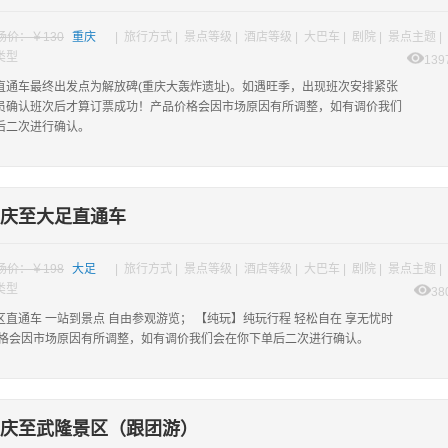
场价：￥130
重庆
| 旅行方式 | 景点等级 | 酒店等级 | 大巴车 | 剧院 | 景点主题 |
类型
139
直通车最终出发点为解放碑(重庆大轰炸遗址)。如遇旺季，出现班次安排紧张
员确认班次后才算订票成功！产品价格会因市场原因有所调整，如有调价我们
后二次进行确认。
庆至大足直通车
场价：￥198
大足
| 旅行方式 | 景点等级 | 酒店等级 | 大巴车 | 剧院 | 景点主题 |
类型
38
直通车 一站到景点 自由参观游览； 【纯玩】纯玩行程 轻松自在 享无忧时
价格会因市场原因有所调整，如有调价我们会在你下单后二次进行确认。
庆至武隆景区（跟团游）