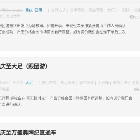
市场价：￥130
重庆 武隆
| 旅行方式 | 景点等级 | 酒店等级 | 大巴车 | 剧院 | 景
题 | 酒店类型
17
跟团游最终出发点为解放碑。如遇旺季，出现班次安排紧张需由工作人员确认
订票成功！产品价格会因市场原因有所调整，如有调价我们会在你下单后二次
庆至大足（跟团游）
市场价：￥238
大足
| 旅行方式 | 景点等级 | 酒店等级 | 大巴车 | 剧院 | 景点主题 
酒店类型
玩行程 轻松自在 享无忧时光； 产品价格会因市场原因有所调整，如有调价我们会
二次进行确认。
庆至万盛奥陶纪直通车