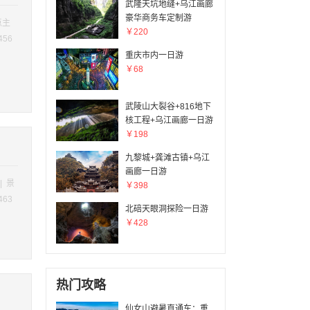
武隆天坑地缝+乌江画廊
豪华商务车定制游
点主
￥220
456
重庆市内一日游
￥68
武陵山大裂谷+816地下
核工程+乌江画廊一日游
￥198
九黎城+龚滩古镇+乌江
画廊一日游
| 景
￥398
463
北碚天眼洞探险一日游
￥428
热门攻略
仙女山避暑直通车：重