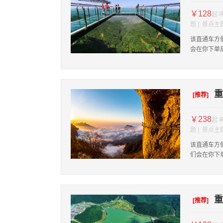
￥128
起
题 | 景点主
该直通车方
会在你下单
重
[推荐]
￥238
起
题 | 景点主
该直通车方
们会在你下
重
[推荐]