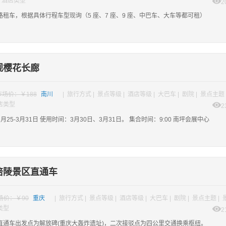
| 酒店类型
2
路租车，根据具体行程车型现询（5 座、7 座、9 座、中巴车、大车等都可租）
观樱花长廊
市场价：￥188
南川
| 旅行方式 | 景点等级 | 酒店等级 | 大巴车 | 剧院 | 景点主题 
酒店类型
2
月25-3月31日 使用时间：3月30日、3月31日。 集合时间：9:00 南坪会展中心
涪陵景区直通车
场价：￥90
重庆
| 旅行方式 | 景点等级 | 酒店等级 | 大巴车 | 剧院 | 景点主题 |
类型
2
直通车出发点为解放碑(重庆大轰炸遗址)，二次接驳点为四公里交通换乘枢纽。