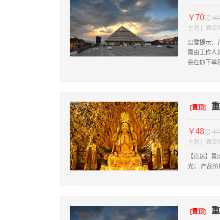
￥70
起
市
主题 | 酒店
温馨提示：
需由工作人
会在你下单
重
[置顶]
￥48
起
市
主题 | 酒店
【直达】景区
光； 产品
重
[置顶]