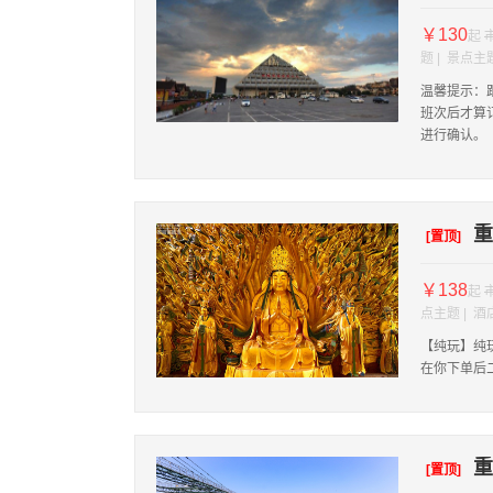
￥130
起
题 | 景点主
温馨提示：
班次后才算
进行确认。
重
[置顶]
￥138
起
点主题 | 
【纯玩】纯
在你下单后
重
[置顶]