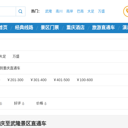
热门：
武隆
南川
南岸
巴南
大足
万盛
首页
经典线路
景区门票
重庆酒店
旅游直通车
演
大足
万盛
到重庆直通车
0
￥201-300
￥301-400
￥401-500
￥100-600
好评
价格
庆至武隆景区直通车