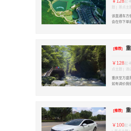
￥128
起
题 | 景点主
该直通车方
会在你下单
重
[推荐]
￥128
起
点主题 | 
重庆至万盛
如有调价我
重
[推荐]
￥100
起