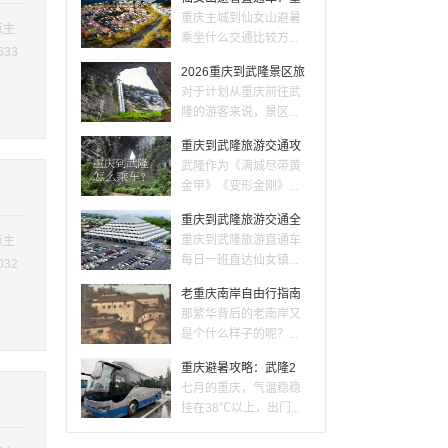
重庆主城到仙女山避暑
点主
乘坐什么交通比较方...
633
2026重庆到武隆景区旅
对于计划从重庆前往武
隆的游客来说，景区...
重庆到武隆旅游交通攻
武隆作为《满城尽带黄
金甲》《变形金刚》...
重庆到武隆旅游交通全
重庆到武隆旅游直通车
点主
每日一班直达仙女镇...
032
老重庆南岸自由行指南
那繁华背后的老南岸又
是个什么样子的呢？...
重庆避暑攻略：武隆2
七月的重庆，气温稳稳
挂在38℃以上，出门...