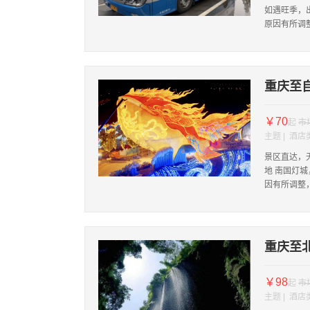
如遇旺季，
原因有所调
重庆至
￥70
起
市
主题 | 酒店
景区直达，无
地 南国灯
因有所调整
重庆至
￥98
起
市
主题 | 酒店