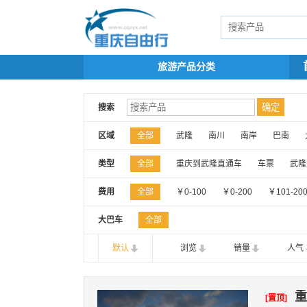
旅游产品分类
搜索
区域
全部
武隆
南川
南岸
巴南
类型
全部
重庆到武隆直通车
车票
武隆
费用
全部
￥0-100
￥0-200
￥101-20
大巴车
全部
默认
浏览
销量
人气
重
[置顶]