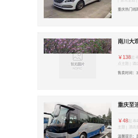
| 景点主题 
重庆热门线
南川大
￥138
起
点主题 | 
售卖时间：3
重庆至
￥48
起
市
主题 | 酒店
温馨提示：