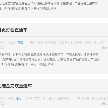
出现班次安排紧张需由工作人员确认班次后才算订票成功！ 产品价格会因市场
整，如有调价我们会在你下单后二次进行确认。
自贡灯会直通车
场价：￥228
重庆
| 旅行方式 | 景点等级 | 酒店等级 | 大巴车 | 剧院 | 景点主题 |
类型
1
需中转，0 购物 0 强消 品质纯玩 十大主题赏灯区，花车大巡游，拍照打卡圣
城，为你明灯三千花开满城 晚出发、当天往返，安排更自由 产品价格会因市场原
，如有调价我们会在你下单后二次进行确认。
北碚金刀峡直通车
场价：￥98
北碚
| 旅行方式 | 景点等级 | 酒店等级 | 大巴车 | 剧院 | 景点主题 |
类型
2