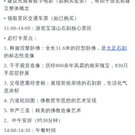
• 建议先观看数字电影（如购买套票），有助于游览前建
立整体概念
• 领取景区交通车票（如已购买）
11:00-14:00：游览宝顶山石刻核心景区
• 必打卡景点：
1. 释迦涅槃卧佛：全长31.6米的巨型卧佛，是
大足石刻
的标志性造像
2. 千手观音造像：历经800余年风霜的南宋瑰宝，830只
手层层舒展
3. 父母恩重经变相：展现世俗亲情的石刻群，生活化气
息浓郁
4. 六道轮回图：佛教哲学思想的艺术呈现
5. 华严三圣：精美的佛教造像艺术
2、中午安排（约30分钟）
14:00-14:30：午餐时间