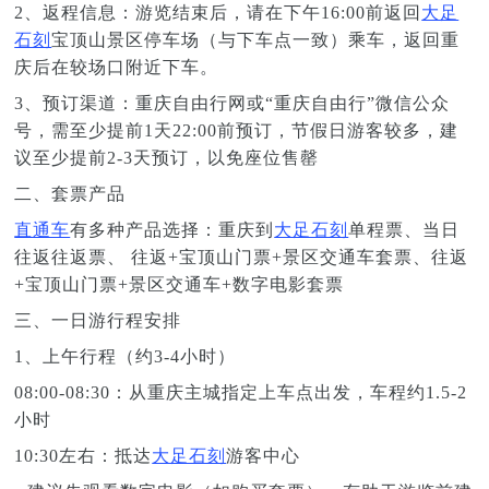
2、返程信息：游览结束后，请在下午16:00前返回
大足
石刻
宝顶山景区停车场（与下车点一致）乘车，返回重
庆后在较场口附近下车。
3、预订渠道：重庆自由行网或“重庆自由行”微信公众
号，需至少提前1天22:00前预订，节假日游客较多，建
议至少提前2-3天预订，以免座位售罄
二、套票产品
直通车
有多种产品选择：重庆到
大足石刻
单程票、当日
往返往返票、 往返+宝顶山门票+景区交通车套票、往返
+宝顶山门票+景区交通车+数字电影套票
三、一日游行程安排
1、上午行程（约3-4小时）
08:00-08:30：从重庆主城指定上车点出发，车程约1.5-2
小时
10:30左右：抵达
大足石刻
游客中心