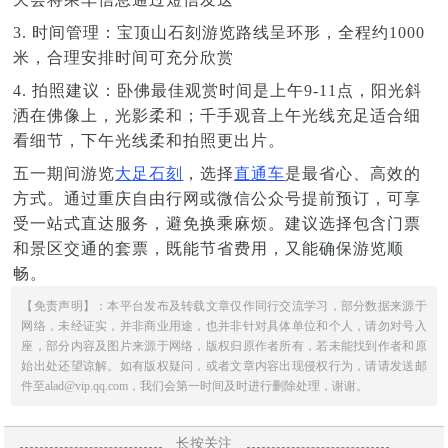
3. 时间管理：宝顶山石刻游览路线呈环形，全程约1000
米，合理安排时间可充分欣赏
4. 拍照建议：卧佛最佳观赏时间是上午9-11点，阳光斜
洒在佛像上，光影柔和；千手观音上午光线充足适合细
看细节，下午光线柔和拍照更出片。
五一期间游览
大足石刻
，选择
直通车
是最省心、高效的
方式。通过重庆自由行网或微信公众号提前预订，可享
受一站式直达服务，避免换乘麻烦。建议选择包含门票
和景区交通的套票，既能节省费用，又能确保游览顺
畅。
【免责声明】：本平台发布及转载文章仅作同行交流学习，部分数据来源于
网络，未经证实，并非商业用途，也并非针对具体单位和个人，请勿对号入
座，部分内容及图片来源于网络，版权归原作者所有，若未能找到作者和原
始出处还望谅解。如有版权疑问，或者文章内容出现侵权行为，请请发送邮
件至alad@vip.qq.com，我们会第一时间及时进行删除处理，谢谢。
长按关注