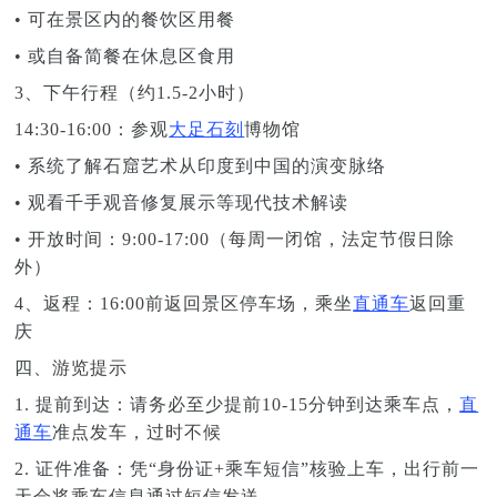
• 可在景区内的餐饮区用餐
• 或自备简餐在休息区食用
3、下午行程（约1.5-2小时）
14:30-16:00：参观
大足石刻
博物馆
• 系统了解石窟艺术从印度到中国的演变脉络
• 观看千手观音修复展示等现代技术解读
• 开放时间：9:00-17:00（每周一闭馆，法定节假日除
外）
4、返程：16:00前返回景区停车场，乘坐
直通车
返回重
庆
四、游览提示
1. 提前到达：请务必至少提前10-15分钟到达乘车点，
直
通车
准点发车，过时不候
2. 证件准备：凭“身份证+乘车短信”核验上车，出行前一
天会将乘车信息通过短信发送