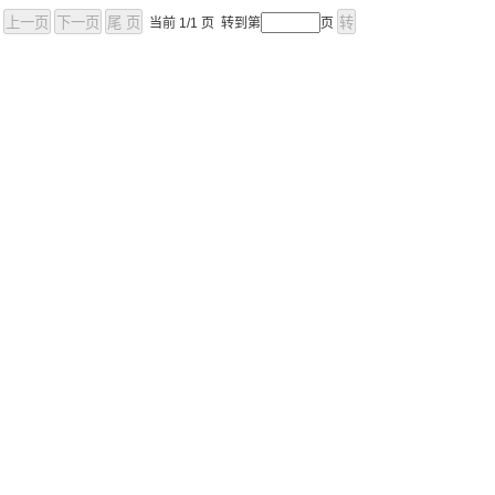
当前 1/1 页 转到第
页