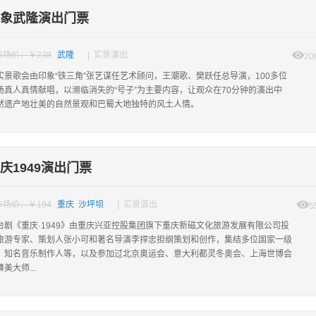
象武隆演出门票
市场价：￥238
武隆
| 实景演出
20
”实景歌会由印象“铁三角”张艺谋任艺术顾问，王潮歌、樊跃任总导演，100多位
场真人真情献唱，以濒临消失的“号子”为主要内容，让观众在70分钟的演出中
然遗产地壮美的自然景观和巴蜀大地独特的风土人情。
庆1949演出门票
市场价：￥194
重庆 沙坪坝
| 实景演出
5
台剧《重庆·1949》由重庆兴亚控股集团旗下重庆新磁文化旅游发展有限公司投
旅游专家、策划人张小可和著名导演李捍忠担纲策划和创作，集结多位国家一级
、知名音乐制作人等，以及参加过北京奥运会、意大利都灵冬奥会、上海世博会
美大师...