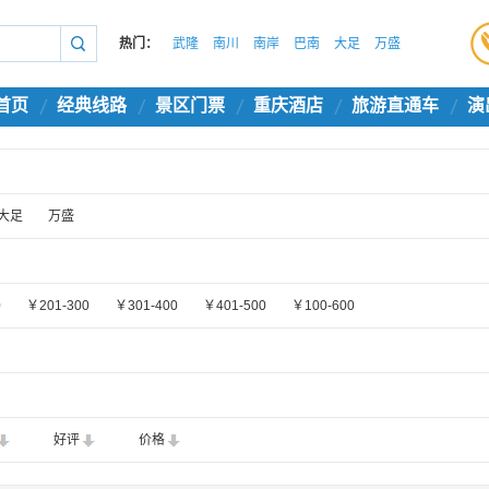
热门：
武隆
南川
南岸
巴南
大足
万盛
首页
经典线路
景区门票
重庆酒店
旅游直通车
演
大足
万盛
0
￥201-300
￥301-400
￥401-500
￥100-600
好评
价格