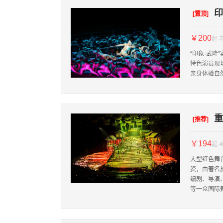
印
[置顶]
￥200
起
“印象·武隆
特色演员现
亲身体验自
重
[推荐]
￥194
起
大型红色舞
资，由著名
编剧、导演
等一众国际舞