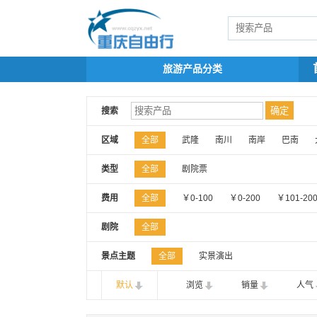
旅游产品分类
搜索
区域
全部
武隆
南川
南岸
巴南
类型
全部
剧院票
费用
全部
￥0-100
￥0-200
￥101-20
剧院
全部
景点主题
全部
实景演出
默认
浏览
销量
人气