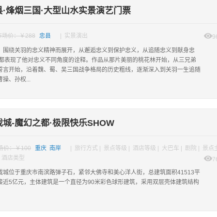
县·烽烟三国·大型山水实景演艺门票
市场价：￥288
忠县
| 实景演出
9
》围绕关羽的忠义精神而展开，从邂逅忠义到保护忠义，从追随忠义到献身忠
幕都表现了他对忠义不同角度的诠释。作品从那片美丽的桃花林开始，从三兄弟
誓言开始，沿着魏、蜀、吴三国战争格局的历史粗线，逐渐深入到关羽一生追随
操、孙权...
城-魔幻之都·极限快乐SHOW
场价：￥100
重庆 南岸
| 旅行方式 | 景点等级 | 酒店等级 | 大巴车 | 剧院 | 景
| 酒店类型
7
戏城位于重庆市南滨路弹子石，紧邻大佛寺和美心洋人街，总建筑面积41513平
接近5亿元，主体建筑是一个直径为90米彩色球形建筑，采用双层壳体建筑结构