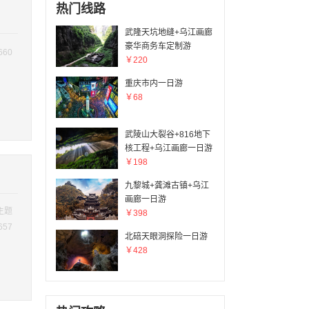
热门线路
武隆天坑地缝+乌江画廊
豪华商务车定制游
660
￥220
重庆市内一日游
￥68
武陵山大裂谷+816地下
核工程+乌江画廊一日游
￥198
九黎城+龚滩古镇+乌江
画廊一日游
点主题
￥398
657
北碚天眼洞探险一日游
￥428