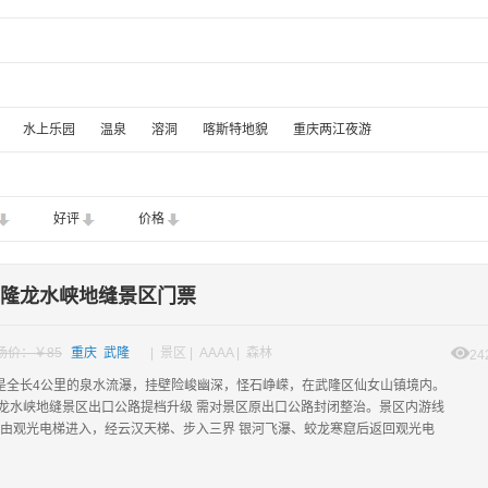
水上乐园
温泉
溶洞
喀斯特地貌
重庆两江夜游
好评
价格
隆龙水峡地缝景区门票
场价：￥85
重庆 武隆
| 景区 | AAAA | 森林
24
是全长4公里的泉水流瀑，挂壁险峻幽深，怪石峥嵘，在武隆区仙女山镇境内。
因龙水峡地缝景区出口公路提档升级 需对景区原出口公路封闭整治。景区内游线
为:由观光电梯进入，经云汉天梯、步入三界 银河飞瀑、蛟龙寒窟后返回观光电