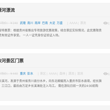
源河漂流
市场价：￥240
武隆 南川 南岸 巴南 大足 万盛
| AAAA | 漂流
5
客特惠票：根据贵州省推出专项旅游优惠政策，结合景区实际情况，此优惠限贵
凭有效证件享受。 一人一证凭身份证验证入场。
依河景区门票
市场价：￥440
重庆 彭水
| 景区 | AAAA | 森林 | 漂流 | 溶洞
6
长溪河，发源于贵州省务川县分水乡，向东北蜿蜒而入重庆市彭水县境，经长旗
、三江口，最后由万足乡长溪滩处注入乌江。 需在游玩日前一天的24:00前购