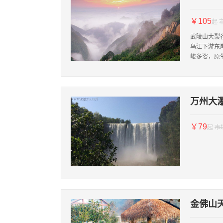
￥105
起
武陵山大裂
乌江下游东岸
峻多姿，原
万州大
￥79
起
市
金佛山