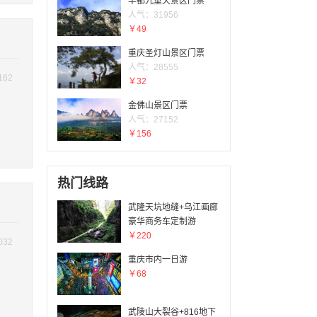
丰都九重天景区门票
人气：31956
￥49
重庆圣灯山景区门票
人气：28555
162
￥32
金佛山景区门票
人气：27152
￥156
热门线路
武隆天坑地缝+乌江画廊
豪华商务车定制游
￥220
032
重庆市内一日游
￥68
武陵山大裂谷+816地下