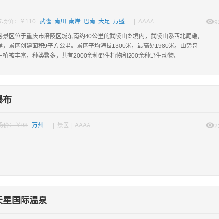
市场价：￥110
武隆 南川 南岸 巴南 大足 万盛
| AAAA
9
谷景区位于重庆市涪陵区城东南约40公里的武陵山乡境内，武陵山系西北尾端，
，景区创建面积9平方公里。景区平均海拔1300米，最高处1980米，山势奇
生植被丰富，种类繁多，共有2000余种野生植物和200余种野生动物。
瀑布
场价：￥98
万州
| 景区 | AAAA
2
天星国际温泉