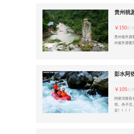
贵州桃
￥150
起
贵州省外游
州省外游客
彭水阿
￥105
起
阿依河原名
坝、舟子沱
买！！！！