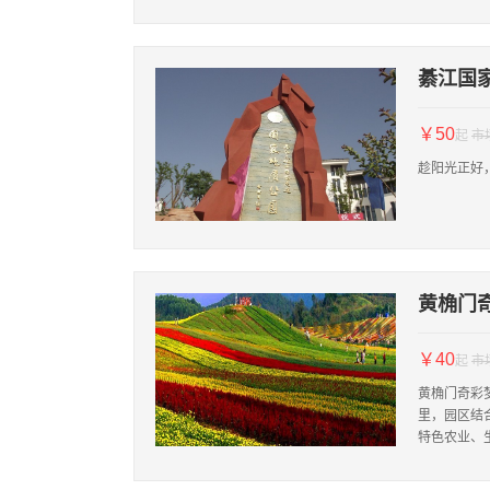
綦江国
￥50
起
市
趁阳光正好
黄桷门
￥40
起
市
黄桷门奇彩
里，园区结
特色农业、