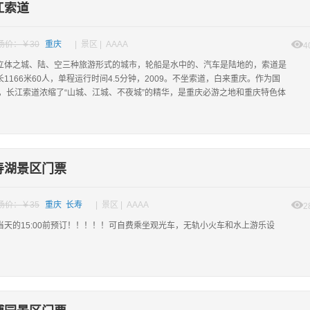
江索道
场价：￥30
重庆
| 景区 | AAAA
4
立体之城、陆、空三种旅游形式的城市，轮船是水中的、汽车是陆地的，索道是
1166米60人，单程运行时间4.5分钟，2009。不坐索道，白来重庆。作为国
区，长江索道浓缩了“山城、江城、不夜城”的精华，是重庆必游之地和重庆特色体
寿湖景区门票
场价：￥35
重庆 长寿
| 景区 | AAAA
2
当天的15:00前预订！！！！！可自费乘坐观光车，无轨小火车和水上游乐设