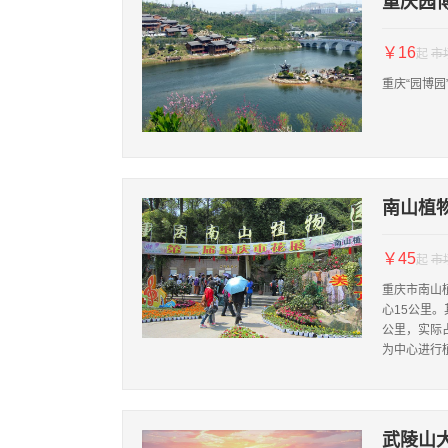
重庆园
￥16
起
市
重庆“园博园
南山植
￥45
起
市
重庆市南山
心15公里。
公里，实际
为中心进行植
武陵山