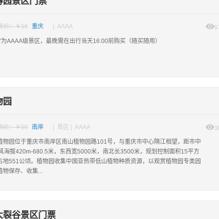
博园景区门票
场价：￥16
重庆
| AAAA
6
”为AAAA级景区，最晚需在出行当天16:00前购买（随买随用）
物园
场价：￥50
南岸
| 景区 | AAAA
3
植物园位于重庆市南岸区南山植物园路101号，与重庆市中心隔江相望，距市中
其海拔420m-680.5米，东西宽5000米，南北长3500米，规划控制面积15平方
占地551公顷。植物园收集中国亚热带低山植物种质资源，以观赏植物园专类园
物保存、收集...
大裂谷景区门票