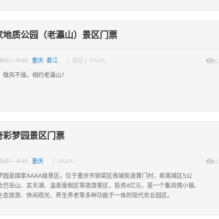
家地质公园（老瀛山）景区门票
场价：￥80
重庆 綦江
| 景区 | AAAA
6
，微风不燥，相约老瀛山！
奇彩梦园景区门票
场价：￥40
重庆
| AAAA
4
梦园是国家AAAA级景区，位于重庆市铜梁区南城街道黄门村，距离城区5公
合巴岳山、玄天湖、温泉度假区等旅游景区，投资4亿元，是一个集风情小镇、
生态旅游、休闲观光、养生养老等多种功能于一体的现代农业园区。