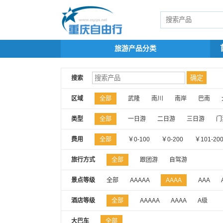
旅游产品分类
搜索
区域
全部
武隆
南川
南岸
巴南
类型
全部
一日游
二日游
三日游
门
费用
全部
￥0-100
￥0-200
￥101-20
旅行方式
全部
跟团游
自驾游
景点等级
全部
AAAAA
AAAA
AAA
酒店等级
全部
AAAAA
AAAA
A级
大巴车
全部