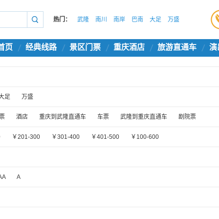
热门：
武隆
南川
南岸
巴南
大足
万盛
首页
经典线路
景区门票
重庆酒店
旅游直通车
演
大足
万盛
票
酒店
重庆到武隆直通车
车票
武隆到重庆直通车
剧院票
0
￥201-300
￥301-400
￥401-500
￥100-600
AA
A