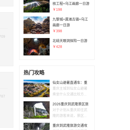
核工程+乌江画廊一日游
￥198
九黎城+龚滩古镇+乌江
画廊一日游
￥398
709
北碚天眼洞探险一日游
￥428
热门攻略
仙女山避暑直通车：重
重庆主城到仙女山避暑
乘坐什么交通比较方...
787
2026重庆到武隆景区旅
对于计划从重庆前往武
隆的游客来说，景区...
重庆到武隆旅游交通攻