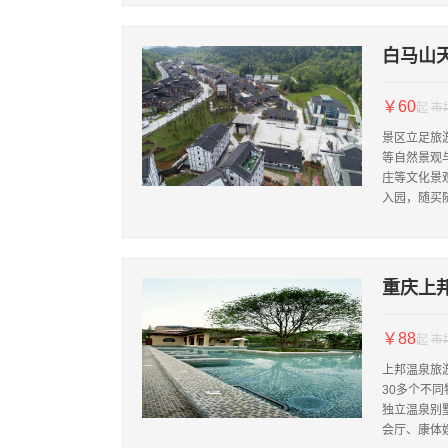
白马山
￥60
起
市
景区立足旅
等自然景观
庄等文化景
入园，随买
重庆上
￥88
起
市
上邦温泉旅
30多个不
独立温泉别
会厅、康体娱