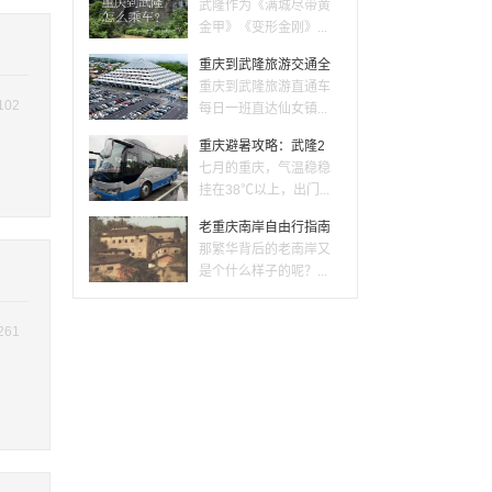
武隆作为《满城尽带黄
金甲》《变形金刚》...
重庆到武隆旅游交通全
重庆到武隆旅游直通车
102
每日一班直达仙女镇...
重庆避暑攻略：武隆2
七月的重庆，气温稳稳
挂在38℃以上，出门...
老重庆南岸自由行指南
那繁华背后的老南岸又
是个什么样子的呢？...
261