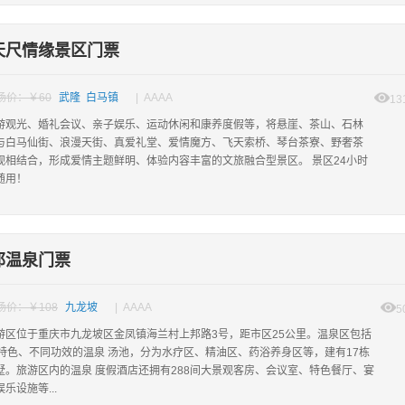
天尺情缘景区门票
场价：￥60
武隆 白马镇
| AAAA
13
游观光、婚礼会议、亲子娱乐、运动休闲和康养度假等，将悬崖、茶山、石林
与白马仙街、浪漫天街、真爱礼堂、爱情魔方、飞天索桥、琴台茶寮、野奢茶
观相结合，形成爱情主题鲜明、体验内容丰富的文旅融合型景区。 景区24小时
随用！
邦温泉门票
场价：￥108
九龙坡
| AAAA
5
游区位于重庆市九龙坡区金凤镇海兰村上邦路3号，距市区25公里。温泉区包括
同特色、不同功效的温泉 汤池，分为水疗区、精油区、药浴养身区等，建有17栋
墅。旅游区内的温泉 度假酒店还拥有288间大景观客房、会议室、特色餐厅、宴
乐设施等...