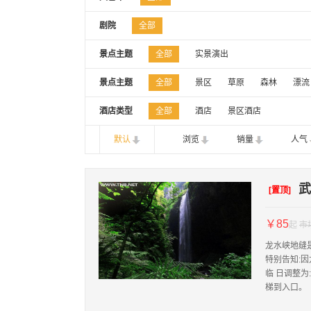
剧院
全部
景点主题
全部
实景演出
景点主题
全部
景区
草原
森林
漂流
酒店类型
全部
酒店
景区酒店
默认
浏览
销量
人气
武
[置顶]
￥85
起
市
龙水峡地缝
特别告知:
临 日调整
梯到入口。