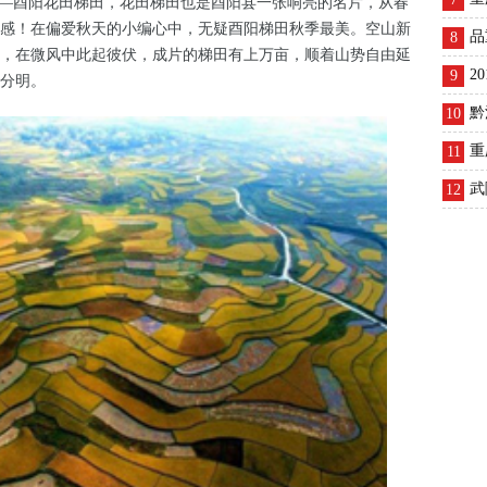
——酉阳花田梯田，花田梯田也是酉阳县一张响亮的名片，从春
感！在偏爱秋天的小编心中，无疑酉阳梯田秋季最美。空山新
品
8
，在微风中此起彼伏，成片的梯田有上万亩，顺着山势自由延
2
9
分明。
黔
10
重
11
武
12