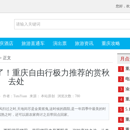
您好，欢
庆酒店
旅游直通车
演出票
旅游资讯
重庆攻略
> 正文
月点
重
1
了！重庆自由行极力推荐的赏秋
电
去处
2
渝
3
02:05 作者：TutuYuan 来源： 本站原创 浏览次数：
780
重
4
秋风扫过之时,天地间尽是金黄摇曳,这时候的酉阳,是一年四季中最美的时
5
5
成熟之时，还可以跟农家商讨之后带回点回家。
重
6
重
7