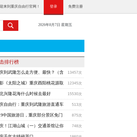
迎来到重庆自由行官网！
登录
免费注册
2026年8月7日 星期五
击排行榜
庆到武隆怎么走方便、最快？（含
13457次
影《太阳之城》重庆酉阳桃花源取
12345次
北兴隆花海什么时候去最好
15530次
庆自由行：重庆到武隆旅游直通车
513次
.19中国旅游日，重庆部分景区免门
875次
庆！江湖山城（一）交通茶馆让你
748次
庆千年古镇磁器口
1860次