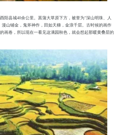
酉阳县城40余公里。菖蒲大草原下方，被誉为“深山明珠、人
，漫山铺金，鬼斧神作，田如天梯，金浪千层。古时候的画作
的画卷，所以现在一看见这满园秋色，就会想起那暖黄叠层的