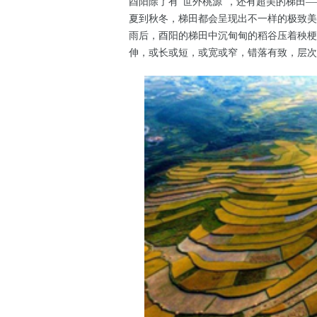
酉阳除了有“世外桃源”，还有超美的梯田
夏到秋冬，梯田都会呈现出不一样的极致美
雨后，酉阳的梯田中沉甸甸的稻谷压着秧梗
伸，或长或短，或宽或窄，错落有致，层次