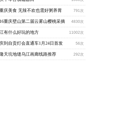
重庆美食 无辣不欢也需好粥养胃
791次
016重庆壁山第二届云雾山樱桃采摘
4830次
江有什么好玩的地方
11002次
庆到自贡灯会直通车1月24日首发
56次
隆天坑地缝乌江画廊线路推荐
292次