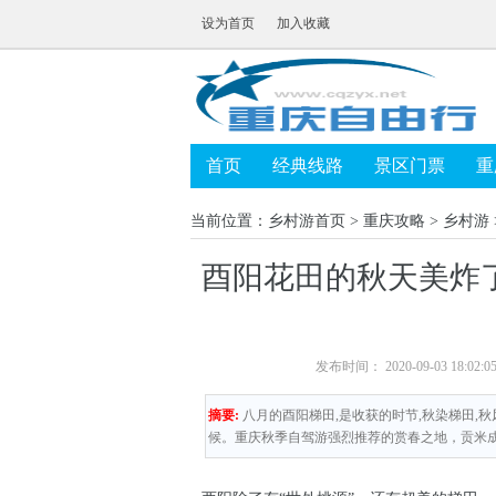
设为首页
加入收藏
首页
经典线路
景区门票
重
当前位置：
乡村游首页
>
重庆攻略
>
乡村游
酉阳花田的秋天美炸
发布时间： 2020-09-03 18:
摘要:
​八月的酉阳梯田,是收获的时节,秋染梯田,
候。重庆秋季自驾游强烈推荐的赏春之地，贡米