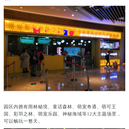
园区内拥有雨林秘境、童话森林、萌宠奇遇、萌可王
国、彩羽之林、萌宠乐园、神秘海域等12大主题场景，
可以畅玩一整天。