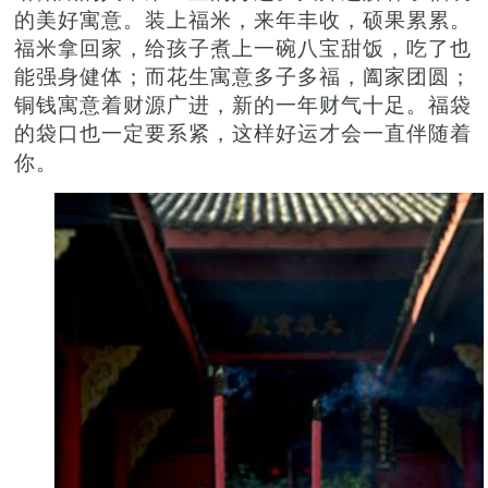
的美好寓意。装上福米，来年丰收，硕果累累。
福米拿回家，给孩子煮上一碗八宝甜饭，吃了也
能强身健体；而花生寓意多子多福，
阖家团圆
；
铜钱寓意着财源广进，新的一年财气十足。福袋
的袋口也一定要系紧，这样
好运才会
一直伴随着
你。