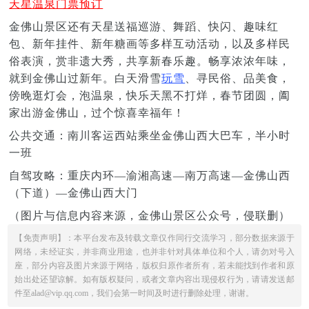
天星温泉门票预订
金佛山景区还有天星送福巡游、舞蹈、快闪、趣味红
包、新年挂件、新年糖画等多样互动活动，以及多样民
俗表演，赏非遗大秀，共享新春乐趣。畅享浓浓年味，
就到金佛山过新年。白天滑雪
玩雪
、寻民俗、品美食，
傍晚逛灯会，泡温泉，快乐天黑不打烊，春节团圆，阖
家出游金佛山，过个惊喜幸福年！
公共交通：南川客运西站乘坐金佛山西大巴车，半小时
一班
自驾攻略：重庆内环—渝湘高速—南万高速—金佛山西
（下道）—金佛山西大门
（图片与信息内容来源，金佛山景区公众号，侵联删）
【免责声明】：本平台发布及转载文章仅作同行交流学习，部分数据来源于
网络，未经证实，并非商业用途，也并非针对具体单位和个人，请勿对号入
座，部分内容及图片来源于网络，版权归原作者所有，若未能找到作者和原
始出处还望谅解。如有版权疑问，或者文章内容出现侵权行为，请请发送邮
件至alad@vip.qq.com，我们会第一时间及时进行删除处理，谢谢。