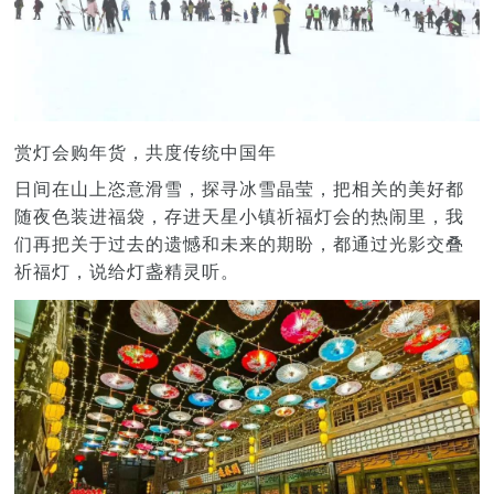
赏灯会购年货，共度传统中国年
日间在山上恣意滑雪，探寻冰雪晶莹，把相关的美好都
随夜色装进福袋，存进天星小镇祈福灯会的热闹里，我
们再把关于过去的遗憾和未来的期盼，都通过光影交叠
祈福灯，说给灯盏精灵听。