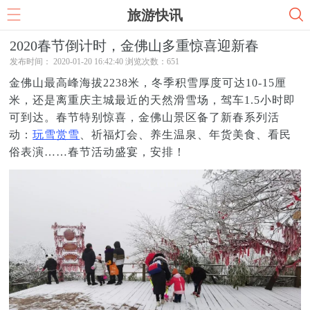
旅游快讯
2020春节倒计时，金佛山多重惊喜迎新春
发布时间： 2020-01-20 16:42:40 浏览次数：
651
金佛山最高峰海拔2238米，冬季积雪厚度可达10-15厘
米，还是离重庆主城最近的天然滑雪场，驾车1.5小时即
可到达。春节特别惊喜，金佛山景区备了新春系列活
动：
玩雪
赏雪
、祈福灯会、养生温泉、年货美食、看民
俗表演……春节活动盛宴，安排！