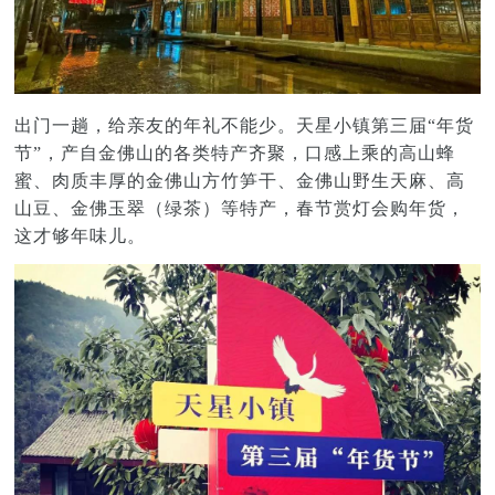
出门一趟，给亲友的年礼不能少。天星小镇第三届“年货
节”，产自金佛山的各类特产齐聚，口感上乘的高山蜂
蜜、肉质丰厚的金佛山方竹笋干、金佛山野生天麻、高
山豆、金佛玉翠（绿茶）等特产，春节赏灯会购年货，
这才够年味儿。