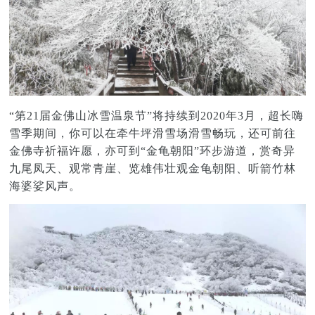
“第21届金佛山冰雪温泉节”将持续到2020年3月，超长嗨
雪季期间，你可以在牵牛坪滑雪场滑雪畅玩，还可前往
金佛寺祈福许愿，亦可到“金龟朝阳”环步游道，赏奇异
九尾凤天、观常青崖、览雄伟壮观金龟朝阳、听箭竹林
海婆娑风声。