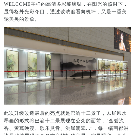
WELCOME字样的高清多彩玻璃贴，在阳光的照射下，
显得格外光彩夺目，透过玻璃贴看向机坪，又是一番美
轮美奂的景象。
此次升级改造最后的亮点就是巴渝十二景了，以屏风水
墨画的形式将巴渝十二景展现在公众的面前，“金碧流
香、黄葛晚渡、歌乐灵音、洪崖滴翠...”，每一幅画都淋