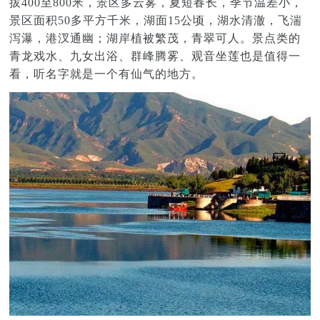
拔400至800米，景区多云雾，夏短春长，季节温差小，
景区面积50多平方千米，湖面15公顷，湖水清澈，飞湍
泻瀑，港汊通幽；湖岸植被繁茂，青翠可人。景点类的
青龙戏水、九女出浴、群峰腾雾、观音坐莲也是值得一
看，听名字就是一个有仙气的地方。