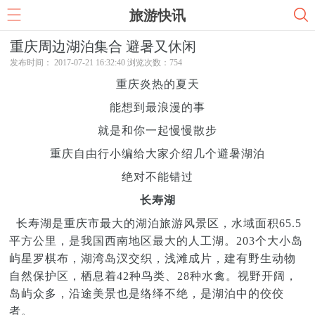
旅游快讯
重庆周边湖泊集合 避暑又休闲
发布时间： 2017-07-21 16:32:40 浏览次数：
754
重庆炎热的夏天
能想到最浪漫的事
就是和你一起慢慢散步
重庆自由行小编给大家介绍几个避暑湖泊
绝对不能错过
长寿湖
长寿湖是重庆市最大的湖泊旅游风景区，水域面积65.5
平方公里，是我国西南地区最大的人工湖。203个大小岛
屿星罗棋布，湖湾岛汊交织，浅滩成片，建有野生动物
自然保护区，栖息着42种鸟类、28种水禽。视野开阔，
岛屿众多，沿途美景也是络绎不绝，是湖泊中的佼佼
者。