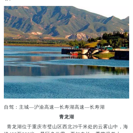
自驾：主城—沪渝高速—长寿湖高速—长寿湖
青龙湖
青龙湖位于重庆市璧山区西北29千米处的云雾山中，海