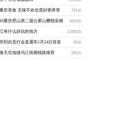
重庆美食 无辣不欢也需好粥养胃
791次
016重庆壁山第二届云雾山樱桃采摘
4830次
江有什么好玩的地方
11002次
庆到自贡灯会直通车1月24日首发
56次
隆天坑地缝乌江画廊线路推荐
292次