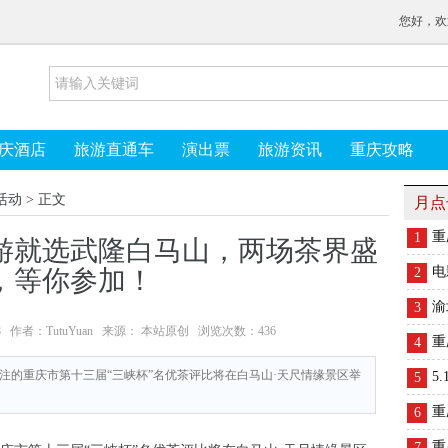
您好，欢
庆酒店
旅游直通车
演出票
旅游资讯
重庆攻略
活动
> 正文
月点
重
1
游就选武隆白马山，两场茶界盛
电
，等你参加！
2
渝
3
35:08 作者：TutuYuan 来源： 本站原创 浏览次数：
436
重
4
注的重庆市第十三届“三峡杯”名优茶评比将在白马山·天尺情缘景区举
5
5
重
6
重
7