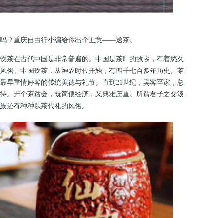
吗？重庆自由行小编给你出个主意——送茶。
饮茶在古代中国是非常普遍的。中国是茶叶的故乡，有着悠久
风俗。中国饮茶，从神农时代开始，有四千七百多年历史。茶
最早重情好客的传统美德与礼节。直到21世纪，宾客至家，总
待。开个茶话会，既简便经济，又典雅庄重。所谓君子之交淡
族还有种种以茶代礼的风俗。