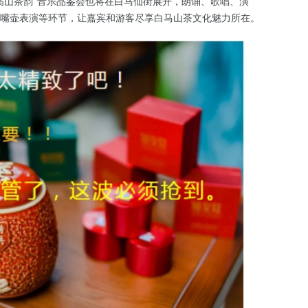
，“高山茶韵”音乐品鉴会也将在白马仙街展开，朗诵、歌唱、演
嘴壶表演等环节，让嘉宾和游客尽享白马山茶文化魅力所在。