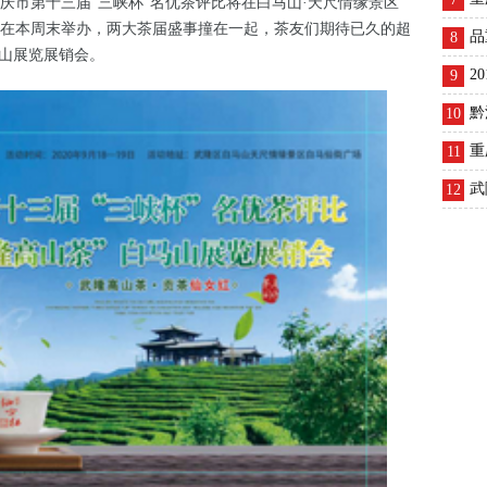
重庆市第十三届“三峡杯”名优茶评比将在白马山·天尺情缘景区
在本周末举办，两大茶届盛事撞在一起，茶友们期待已久的超
品
8
马山展览展销会。
2
9
黔
10
重
11
武
12