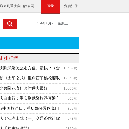
迎来到重庆自由行官网！
登录
免费注册
2026年8月7日 星期五
击排行榜
庆到武隆怎么走方便、最快？（含
13457次
影《太阳之城》重庆酉阳桃花源取
12345次
北兴隆花海什么时候去最好
15530次
庆自由行：重庆到武隆旅游直通车
513次
.19中国旅游日，重庆部分景区免门
875次
庆！江湖山城（一）交通茶馆让你
748次
庆千年古镇磁器口
1860次