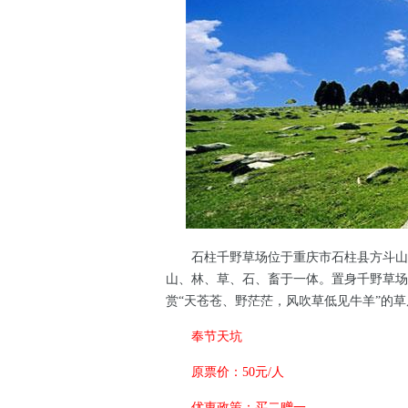
石柱千野草场位于重庆市石柱县方斗山山脉
山、林、草、石、畜于一体。置身千野草场
赏“天苍苍、野茫茫，风吹草低见牛羊”的
奉节天坑
原票价：50元/人
优惠政策：买二赠一