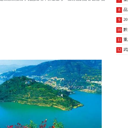
！
品
8
2
9
黔
10
重
11
武
12