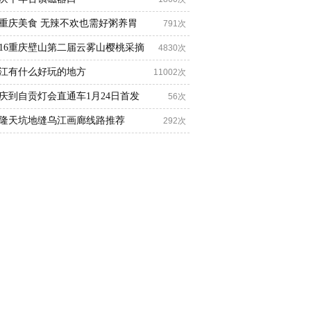
重庆美食 无辣不欢也需好粥养胃
791次
016重庆壁山第二届云雾山樱桃采摘
4830次
江有什么好玩的地方
11002次
庆到自贡灯会直通车1月24日首发
56次
隆天坑地缝乌江画廊线路推荐
292次