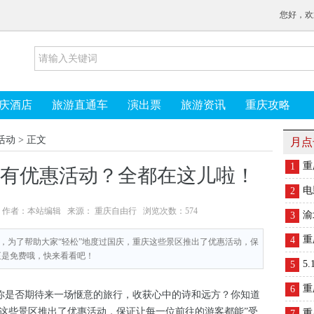
您好，欢
庆酒店
旅游直通车
演出票
旅游资讯
重庆攻略
活动
> 正文
月点
重
1
区有优惠活动？全都在这儿啦！
电
2
:46:15 作者：本站编辑 来源： 重庆自由行 浏览次数：
574
渝
3
重
4
，为了帮助大家“轻松”地度过国庆，重庆这些景区推出了优惠活动，保
至是免费哦，快来看看吧！
5
5
重
6
是否期待来一场惬意的旅行，收获心中的诗和远方？你知道
庆这些景区推出了优惠活动，保证让每一位前往的游客都能”受
重
7