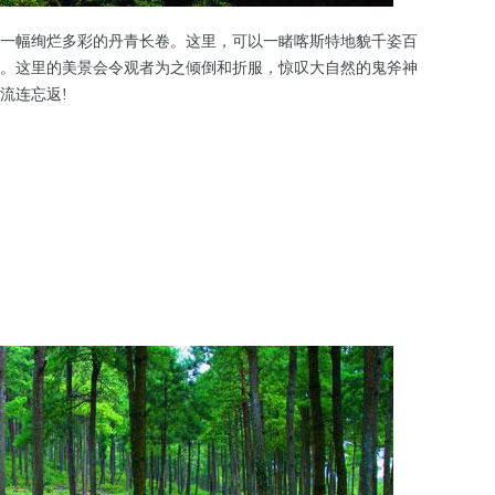
幅绚烂多彩的丹青长卷。这里，可以一睹喀斯特地貌千姿百
。这里的美景会令观者为之倾倒和折服，惊叹大自然的鬼斧神
流连忘返!