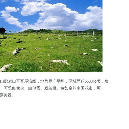
岩口至瓦屋沿线，地势宽广平坦，区域面积6600公顷，集
，可览红像火、白似雪、粉若桃、黄如金的南国花市，可
草原美景。