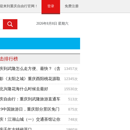
迎来到重庆自由行官网！
登录
免费注册
2026年8月8日 星期六
击排行榜
庆到武隆怎么走方便、最快？（含
13457次
影《太阳之城》重庆酉阳桃花源取
12345次
北兴隆花海什么时候去最好
15530次
庆自由行：重庆到武隆旅游直通车
513次
.19中国旅游日，重庆部分景区免门
875次
庆！江湖山城（一）交通茶馆让你
748次
庆千年古镇磁器口
1860次