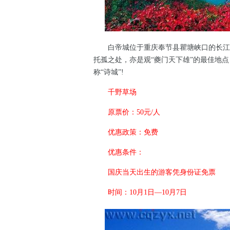
白帝城位于重庆奉节县瞿塘峡口的长江北
托孤之处，亦是观“夔门天下雄”的最佳地
称“诗城”!
千野草场
原票价：50元/人
优惠政策：免费
优惠条件：
国庆当天出生的游客凭身份证免票
时间：10月1日—10月7日