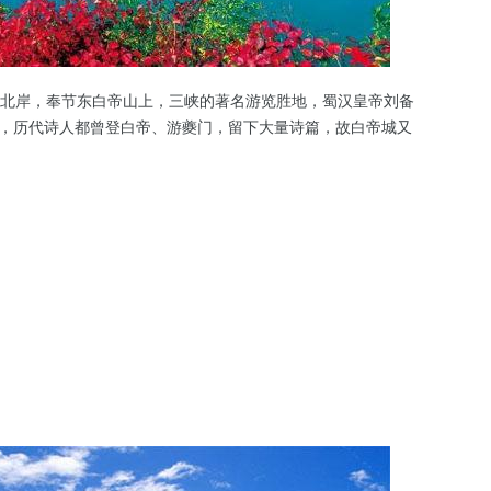
岸，奉节东白帝山上，三峡的著名游览胜地，蜀汉皇帝刘备
点，历代诗人都曾登白帝、游夔门，留下大量诗篇，故白帝城又