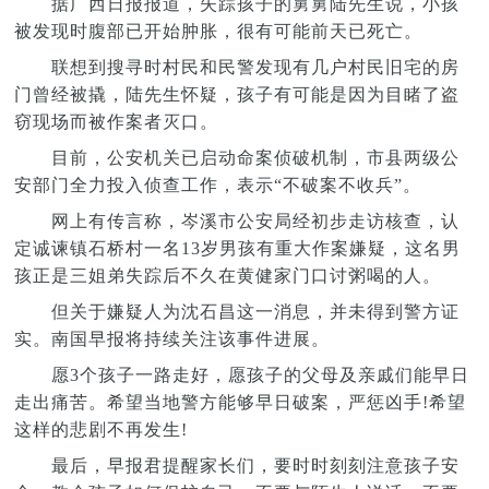
据广西日报报道，失踪孩子的舅舅陆先生说，小孩
被发现时腹部已开始肿胀，很有可能前天已死亡。
联想到搜寻时村民和民警发现有几户村民旧宅的房
门曾经被撬，陆先生怀疑，孩子有可能是因为目睹了盗
窃现场而被作案者灭口。
目前，公安机关已启动命案侦破机制，市县两级公
安部门全力投入侦查工作，表示“不破案不收兵”。
网上有传言称，岑溪市公安局经初步走访核查，认
定诚谏镇石桥村一名13岁男孩有重大作案嫌疑，这名男
孩正是三姐弟失踪后不久在黄健家门口讨粥喝的人。
但关于嫌疑人为沈石昌这一消息，并未得到警方证
实。南国早报将持续关注该事件进展。
愿3个孩子一路走好，愿孩子的父母及亲戚们能早日
走出痛苦。希望当地警方能够早日破案，严惩凶手!希望
这样的悲剧不再发生!
最后，早报君提醒家长们，要时时刻刻注意孩子安