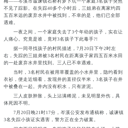
梅——岑溪市诚谏镇石桥村萝卜坑一个家庭3名孩子突然
不见了踪影。在失踪40多个小时后，三姐弟在离家约四
五百米远的废弃水井中被找到，不幸的是，他们已全部
遇难。
一夜之间，一个家庭失去了3个年幼的孩子，实在让
人痛心。究竟是谁，竟对3名孩子下此毒手?!
据一同寻找孩子的村民描述，7月20日下午2时左
右，失踪的三姐弟被3名村民在距离孩子家四五百米水田
的一处废弃水井里找到。三人已不幸遇难。
当时，3名村民在被用草覆盖的小水井里，隐约看到
衣衫，便走近细看，发现井的直径仅半米，3名孩子在井
中被叠在一起。井内没有积水，只有淤泥。
三人皮肤肿胀，头上沾满稀泥，未见明显外伤，具
体死因不明。
7月20日晚21时17分，岑溪公安发布通稿称，诚谏镇
3名失踪小孩证实遇害，警方正在全力破案。