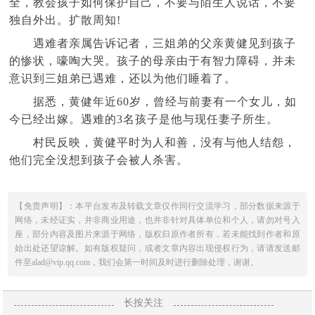
全，教会孩子如何保护自己，不要与陌生人说话，不要
独自外出。扩散周知!
遇难者亲属告诉记者，三姐弟的父亲黄健见到孩子
的惨状，嚎啕大哭。孩子的母亲由于有智力障碍，并未
意识到三姐弟已遇难，还以为他们睡着了。
据悉，黄健年近60岁，曾经与前妻有一个女儿，如
今已经出嫁。遇难的3名孩子是他与现任妻子所生。
村民反映，黄健平时为人和善，没有与他人结怨，
他们完全没想到孩子会被人杀害。
【免责声明】：本平台发布及转载文章仅作同行交流学习，部分数据来源于
网络，未经证实，并非商业用途，也并非针对具体单位和个人，请勿对号入
座，部分内容及图片来源于网络，版权归原作者所有，若未能找到作者和原
始出处还望谅解。如有版权疑问，或者文章内容出现侵权行为，请请发送邮
件至alad@vip.qq.com，我们会第一时间及时进行删除处理，谢谢。
长按关注