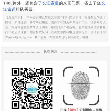
T480路外，还包含了
长江索道
的来回门票，省去了坐
长
江索道
排队买票。
【免责声明】：本平台发布及转载文章仅作同行交流学习，部分数据来源于
网络，未经证实，并非商业用途，也并非针对具体单位和个人，请勿对号入
座，部分内容及图片来源于网络，版权归原作者所有，若未能找到作者和原
始出处还望谅解。如有版权疑问，或者文章内容出现侵权行为，请请发送邮
件至alad@vip.qq.com，我们会第一时间及时进行删除处理，谢谢。
长按关注