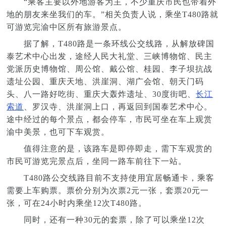
“乘客主要以外地游客为主，不少重庆市民也带着外
地的朋友来坐我们的车。”相关负责人说，乘坐T480路就
可游览完渝中区所有旅游景点。
据了解，T480路是一条环线公交线路，从解放碑国
泰艺术中心出发，途经人民大礼堂、三峡博物馆、民主
党派历史博物馆、周公馆、戴公馆、桂园、李子坝抗战
遗址公园、重庆天地、洪崖洞、湖广会馆、朝天门码
头、八一路好吃街、重庆大轰炸遗址、30度街吧、
长江
索道
、罗汉寺、洪崖洞上口，再返回到国泰艺术中心。
途中经过的每个景点，都会停车，市民可坐在车上观赏
渝中美景，也可下车观赏。
值得注意的是，该路车是即停即走，需下车观赏的
市民可游览完景点后，坐同一路车前往下一站。
T480路公交线路目前不支持使用宜居畅通卡，乘客
需要上车购票。票价分别为次票2元一张，套票20元一
张，可在24小时内乘坐12次T480路。
同时，还有一种30元的套票，除了可以乘坐12次